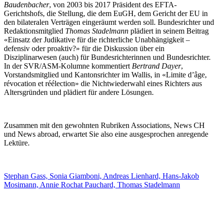
Baudenbacher
, von 2003 bis 2017 Präsident des EFTA-
Gerichtshofs, die Stellung, die dem EuGH, dem Gericht der EU in
den bilateralen Verträgen eingeräumt werden soll. Bundesrichter und
Redaktionsmitglied
Thomas Stadelmann
plädiert in seinem Beitrag
«Einsatz der Judikative für die richterliche Unabhängigkeit –
defensiv oder proaktiv?» für die Diskussion über ein
Disziplinarwesen (auch) für Bundesrichterinnen und Bundesrichter.
In der SVR/ASM-Kolumne kommentiert
Bertrand Dayer
,
Vorstandsmitglied und Kantonsrichter im Wallis, in «Limite d’âge,
révocation et réélection» die Nichtwiederwahl eines Richters aus
Altersgründen und plädiert für andere Lösungen.
Zusammen mit den gewohnten Rubriken Associations, News CH
und News abroad, erwartet Sie also eine ausgesprochen anregende
Lektüre.
Stephan Gass, Sonia Giamboni, Andreas Lienhard, Hans-Jakob
Mosimann, Annie Rochat Pauchard, Thomas Stadelmann