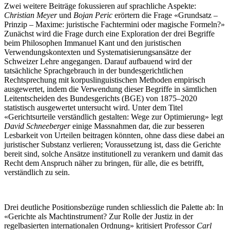
Zwei weitere Beiträge fokussieren auf sprachliche Aspekte:
Christian Meyer
und
Bojan Peric
erörtern die Frage «Grundsatz –
Prinzip – Maxime: juristische Fachtermini oder magische Formeln?»
Zunächst wird die Frage durch eine Exploration der drei Begriffe
beim Philosophen Immanuel Kant und den juristischen
Verwendungskontexten und Systematisierungsansätze der
Schweizer Lehre angegangen. Darauf aufbauend wird der
tatsächliche Sprachgebrauch in der bundesgerichtlichen
Rechtsprechung mit korpuslinguistischen Methoden empirisch
ausgewertet, indem die Verwendung dieser Begriffe in sämtlichen
Leitentscheiden des Bundesgerichts (BGE) von 1875–2020
statistisch ausgewertet untersucht wird. Unter dem Titel
«Gerichtsurteile verständlich gestalten: Wege zur Optimierung» legt
David Schneeberger
einige Massnahmen dar, die zur besseren
Lesbarkeit von Urteilen beitragen könnten, ohne dass diese dabei an
juristischer Substanz verlieren; Voraussetzung ist, dass die Gerichte
bereit sind, solche Ansätze institutionell zu verankern und damit das
Recht dem Anspruch näher zu bringen, für alle, die es betrifft,
verständlich zu sein.
Drei deutliche Positionsbezüge runden schliesslich die Palette ab: In
«Gerichte als Machtinstrument? Zur Rolle der Justiz in der
regelbasierten internationalen Ordnung» kritisiert Professor
Carl