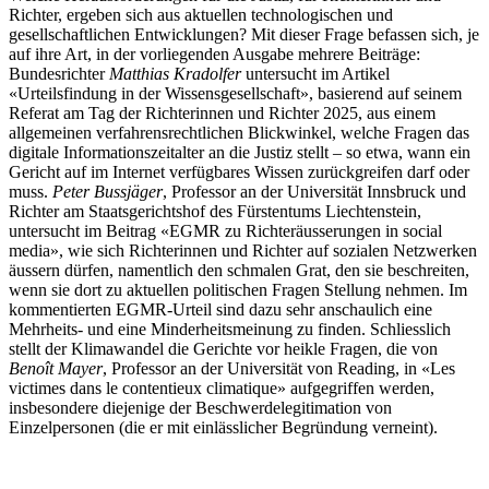
Richter, ergeben sich aus aktuellen technologischen und
gesellschaftlichen Entwicklungen? Mit dieser Frage befassen sich, je
auf ihre Art, in der vorliegenden Ausgabe mehrere Beiträge:
Bundesrichter
Matthias Kradolfer
untersucht im Artikel
«Urteilsfindung in der Wissensgesellschaft», basierend auf seinem
Referat am Tag der Richterinnen und Richter 2025, aus einem
allgemeinen verfahrensrechtlichen Blickwinkel, welche Fragen das
digitale Informationszeitalter an die Justiz stellt – so etwa, wann ein
Gericht auf im Internet verfügbares Wissen zurückgreifen darf oder
muss.
Peter Bussjäger
, Professor an der Universität Innsbruck und
Richter am Staatsgerichtshof des Fürstentums Liechtenstein,
untersucht im Beitrag «EGMR zu Richteräusserungen in social
media», wie sich Richterinnen und Richter auf sozialen Netzwerken
äussern dürfen, namentlich den schmalen Grat, den sie beschreiten,
wenn sie dort zu aktuellen politischen Fragen Stellung nehmen. Im
kommentierten EGMR-Urteil sind dazu sehr anschaulich eine
Mehrheits- und eine Minderheitsmeinung zu finden. Schliesslich
stellt der Klimawandel die Gerichte vor heikle Fragen, die von
Benoît Mayer
, Professor an der Universität von Reading, in «Les
victimes dans le contentieux climatique» aufgegriffen werden,
insbesondere diejenige der Beschwerdelegitimation von
Einzelpersonen (die er mit einlässlicher Begründung verneint).