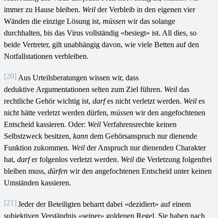
immer zu Hause bleiben.
Weil
der Verbleib in den eigenen vier
Wänden die einzige Lösung ist,
müssen
wir das solange
durchhalten, bis das Virus vollständig «besiegt» ist. All dies, so
beide Vertreter, gilt unabhängig davon, wie viele Betten auf den
Notfallstationen verbleiben.
[20]
Aus Urteilsberatungen wissen wir, dass
deduktive Argumentationen selten zum Ziel führen.
Weil
das
rechtliche Gehör wichtig ist,
darf
es nicht verletzt werden.
Weil
es
nicht hätte verletzt werden dürfen,
müssen
wir den angefochtenen
Entscheid kassieren. Oder:
Weil
Verfahrensrechte keinen
Selbstzweck besitzen,
kann
dem Gehörsanspruch nur dienende
Funktion zukommen.
Weil
der Anspruch nur dienenden Charakter
hat,
darf
er folgenlos verletzt werden.
Weil
die Verletzung folgenfrei
bleiben muss,
dürfen
wir den angefochtenen Entscheid unter keinen
Umständen kassieren.
[21]
Jeder der Beteiligten beharrt dabei «dezidiert» auf einem
subjektiven Verständnis «seiner» goldenen Regel. Sie haben nach