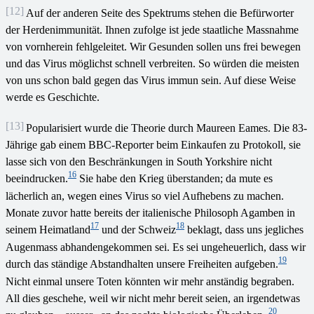
[12]
Auf der anderen Seite des Spektrums stehen die Befürworter
der Herdenimmunität. Ihnen zufolge ist jede staatliche Massnahme
von vornherein fehlgeleitet. Wir Gesunden sollen uns frei bewegen
und das Virus möglichst schnell verbreiten. So würden die meisten
von uns schon bald gegen das Virus immun sein. Auf diese Weise
werde es Geschichte.
[13]
Popularisiert wurde die Theorie durch Maureen Eames. Die 83-
Jährige gab einem BBC-Reporter beim Einkaufen zu Protokoll, sie
lasse sich von den Beschränkungen in South Yorkshire nicht
16
beeindrucken.
Sie habe den Krieg überstanden; da mute es
lächerlich an, wegen eines Virus so viel Aufhebens zu machen.
Monate zuvor hatte bereits der italienische Philosoph Agamben in
17
18
seinem Heimatland
und der Schweiz
beklagt, dass uns jegliches
Augenmass abhandengekommen sei. Es sei ungeheuerlich, dass wir
19
durch das ständige Abstandhalten unsere Freiheiten aufgeben.
Nicht einmal unsere Toten könnten wir mehr anständig begraben.
All dies geschehe, weil wir nicht mehr bereit seien, an irgendetwas
20