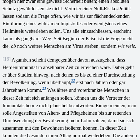
mögen hier zwar eine gewisse Sicherheit bieten; einen absoluten
Schutz gewährleisten sie nicht. Vertreter einer Null-Risiko-Politik
lassen sodann die Frage offen, wie wir bis zur flächendeckenden
Einführung eines wirksamen Impfstoffes oder wenigstens eines
Heilmittels weiterleben sollen. Uns alle einzuschliessen, erscheint
kaum als gangbarer Weg. Seit Beginn der Krise ist die Frage nicht
die,
ob
noch weitere Menschen am Virus sterben, sondern
wie viele
.
[16]
Agamben scheint demgegenüber davon auszugehen, dass
Herdenimmunität in absehbarer Zeit zu erreichen wäre. Dabei geht
er über Studien hinweg, nach denen es bis zu einer Durchseuchung
22
der Bevölkerung, wenn überhaupt,
erst nach Jahren oder gar
23
Jahrzehnten kommt.
Was ältere und vorerkrankte Menschen in
dieser Zeit mit sich anfangen sollen, können uns die Vertreter der
Immunitätstheorie nicht plausibel beantworten. Einige meinten, man
solle Angestellten von Alters- und Pflegeheimen bis zur rettenden
Durchseuchung der Bevölkerung mehr Lohn zahlen, damit sie sich
zusammen mit den Bewohnern isolieren können. In dieser Zeit
könnten die Gesunden ihren Alltag normal weiterleben. Die anderen