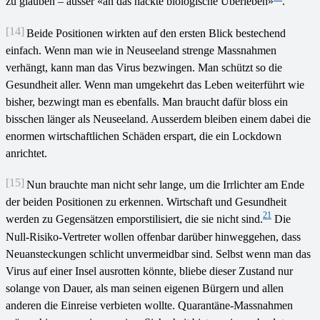
zu glauben – ausser «an das nackte biologische Überleben»
.
[14]
Beide Positionen wirkten auf den ersten Blick bestechend
einfach. Wenn man wie in Neuseeland strenge Massnahmen
verhängt, kann man das Virus bezwingen. Man schützt so die
Gesundheit aller. Wenn man umgekehrt das Leben weiterführt wie
bisher, bezwingt man es ebenfalls. Man braucht dafür bloss ein
bisschen länger als Neuseeland. Ausserdem bleiben einem dabei die
enormen wirtschaftlichen Schäden erspart, die ein Lockdown
anrichtet.
[15]
Nun brauchte man nicht sehr lange, um die Irrlichter am Ende
der beiden Positionen zu erkennen. Wirtschaft und Gesundheit
21
werden zu Gegensätzen emporstilisiert, die sie nicht sind.
Die
Null-Risiko-Vertreter wollen offenbar darüber hinweggehen, dass
Neuansteckungen schlicht unvermeidbar sind. Selbst wenn man das
Virus auf einer Insel ausrotten könnte, bliebe dieser Zustand nur
solange von Dauer, als man seinen eigenen Bürgern und allen
anderen die Einreise verbieten wollte. Quarantäne-Massnahmen