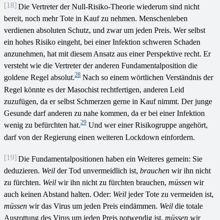
[18]
Die Vertreter der Null-Risiko-Theorie wiederum sind nicht
bereit, noch mehr Tote in Kauf zu nehmen. Menschenleben
verdienen absoluten Schutz, und zwar um jeden Preis. Wer selbst
ein hohes Risiko eingeht, bei einer Infektion schweren Schaden
anzunehmen, hat mit diesem Ansatz aus einer Perspektive recht. Er
versteht wie die Vertreter der anderen Fundamentalposition die
28
goldene Regel absolut.
Nach so einem wörtlichen Verständnis der
Regel könnte es der Masochist rechtfertigen, anderen Leid
zuzufügen, da er selbst Schmerzen gerne in Kauf nimmt. Der junge
Gesunde darf anderen zu nahe kommen, da er bei einer Infektion
29
wenig zu befürchten hat.
Und wer einer Risikogruppe angehört,
darf von der Regierung einen weiteren Lockdown einfordern.
[19]
Die Fundamentalpositionen haben ein Weiteres gemein: Sie
deduzieren.
Weil
der Tod unvermeidlich ist,
brauchen
wir ihn nicht
zu fürchten.
Weil
wir ihn nicht zu fürchten brauchen,
müssen
wir
auch keinen Abstand halten. Oder:
Weil
jeder Tote zu vermeiden ist,
müssen
wir das Virus um jeden Preis eindämmen.
Weil
die totale
Ausrottung des Virus um jeden Preis notwendig ist,
müssen
wir