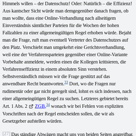
Himmels willen – der Datenschutz! Oder: Natürlich – die Effizienz!
Aus kantscher Sicht würde man demgegenüber danach fragen, ob
man wollte, dass eine Online-Verhandlung nach allseitigem
Einverständnis sämtlicher Parteien für die Wochen der hohen
Fallzahlen zu einer allgemeingültigen Regel erhoben würde. Bejaht
man die Frage, ruft man eventuell Vertreter des Datenschutzes auf
den Platz. Verschiebt man umgekehrt eine Gerichtsverhandlung,
weil eine der Verfahrensparteien gegenüber einer Online-Variante
Vorbehalte anmeldete, werden einen die Kollegen kritisieren, die
Verfahrenseffizienz in einem absoluten Sinn verstehen.
Selbstverständlich müssen wir die Frage gestützt auf das
33
anwendbare Recht beantworten.
Dort, wo die Fragen nur
rudimentär oder gar nicht geregelt sind, lohnt es sich indessen, nach
einer allgemeingütigen Regel zu suchen. Letzteres gebietet bereits
34
Art. 1 Abs. 2
ZGB
,
wonach wir bei Fehlen von expliziten
Vorschriften nach der Regel entscheiden sollen, die wir als
Gesetzgeber aufstellen würden.
[27]
Das ständige Abwägen macht uns von beiden Seiten angreifbar.